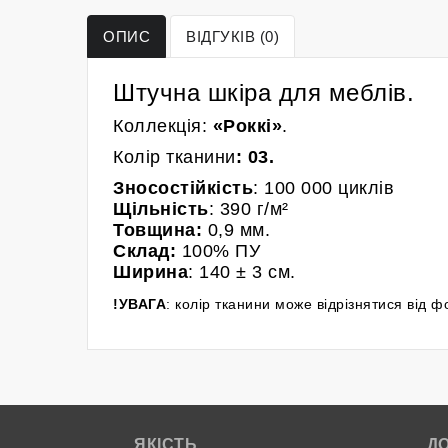
ОПИС
ВІДГУКІВ (0)
Штучна шкіра для меблів.
Коллекція:
«Роккі»
.
Колір
тканини
:
03.
Зносостійкість
: 100 000 циклів
Щільність
: 390 г/м²
Товщина:
0,9 мм.
Склад:
100% ПУ
Ширина
: 140
± 3 см.
!УВАГА
: колір тканини може відрізнятися від 
ЯКІСТЬ
Д