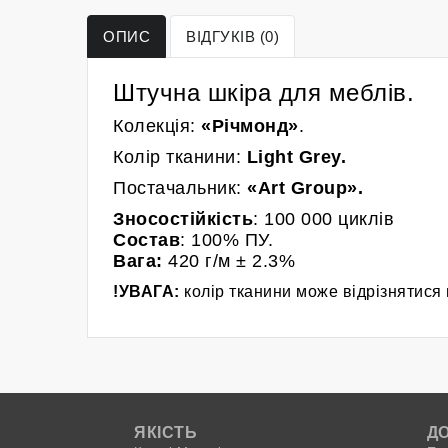
ОПИС
ВІДГУКІВ (0)
Штучна шкіра для меблів.
Колекція:
«Річмонд»
.
Колір
тканини
:
Light Grey
.
Постачальник:
«
Art Group
»
.
Зносостійкість
: 100 000
циклів
Состав
: 100% ПУ.
Вага:
420
г/м
± 2.3%
!УВАГА:
колір тканини може відрізнятися 
ЯКІСТЬ
Д