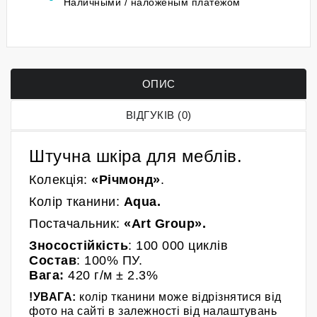
Наличными / наложеным платежом
ОПИС
ВІДГУКІВ (0)
Штучна шкіра для меблів.
Колекція:
«Річмонд»
.
Колір
тканини
:
Aqua
.
Постачальник:
«
Art Group
»
.
Зносостійкість
: 100 000
циклів
Состав
: 100% ПУ.
Вага:
420
г/м
± 2.3%
!УВАГА:
колір тканини може відрізнятися від
фото на сайті в залежності від налаштувань