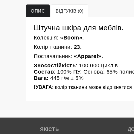
ОПИС
ВІДГУКІВ (0)
Штучна шкіра для меблів.
Колекція:
«Boom»
.
Колір
тканини
:
23
.
Постачальник:
«
Apparel
»
.
Зносостійкість
: 100 000
циклів
Состав
: 100% ПУ. Основа: 65% поли
Вага:
445
г/м
± 5%
!УВАГА:
колір тканини може відрізнятися 
ЯКІСТЬ
Д