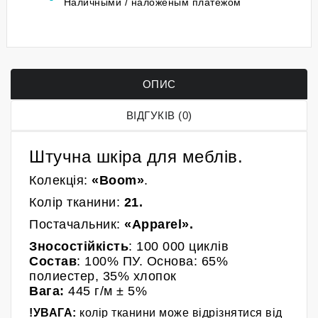
Наличными / наложеным платежом
ОПИС
ВІДГУКІВ (0)
Штучна шкіра для меблів.
Колекція:
«Boom»
.
Колір
тканини
:
21
.
Постачальник:
«
Apparel
»
.
Зносостійкість
: 100 000
циклів
Состав
: 100% ПУ. Основа: 65%
полиестер, 35% хлопок
Вага:
445
г/м
± 5%
!УВАГА:
колір тканини може відрізнятися від