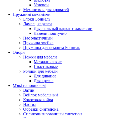
Малютка
Угловой
Механизмы для кроватей
Пружинні механізми
Блоки Боннель
Ламелі, каркаси
Двуспальный каркас с ламелями
Ламели поштучно
Пас эластичный
Пружина змейка
Пружины для ремонта Боннель
Опори
Ножки для мебели
Металлические
Пластиковые
Ролики для мебели
Для диванов
Для кресел
М'які наповнювачі
Ватин
Войлок мебельный
Кокосовая койра
Настил
Обрезки синтепона
Силиконизированный синтепон