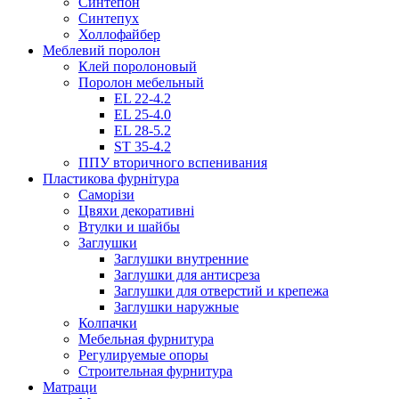
Синтепон
Синтепух
Холлофайбер
Меблевий поролон
Клей поролоновый
Поролон мебельный
EL 22-4.2
EL 25-4.0
EL 28-5.2
ST 35-4.2
ППУ вторичного вспенивания
Пластикова фурнітура
Саморізи
Цвяхи декоративні
Втулки и шайбы
Заглушки
Заглушки внутренние
Заглушки для антисреза
Заглушки для отверстий и крепежа
Заглушки наружные
Колпачки
Мебельная фурнитура
Регулируемые опоры
Строительная фурнитура
Матраци