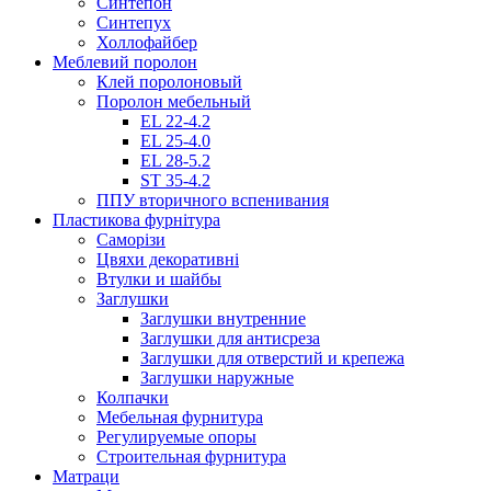
Синтепон
Синтепух
Холлофайбер
Меблевий поролон
Клей поролоновый
Поролон мебельный
EL 22-4.2
EL 25-4.0
EL 28-5.2
ST 35-4.2
ППУ вторичного вспенивания
Пластикова фурнітура
Саморізи
Цвяхи декоративні
Втулки и шайбы
Заглушки
Заглушки внутренние
Заглушки для антисреза
Заглушки для отверстий и крепежа
Заглушки наружные
Колпачки
Мебельная фурнитура
Регулируемые опоры
Строительная фурнитура
Матраци