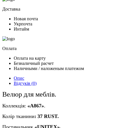
Доставка
Новая почта
Укрпочта
Интайм
Оплата
Оплата на карту
Безналичный расчет
Наличными / наложеным платежом
Опис
Відгуків (0)
Велюр для меблів.
Коллекція:
«A867»
.
Колір
тканини
:
37 RUST
.
Постачальник
«
UNITEX
».