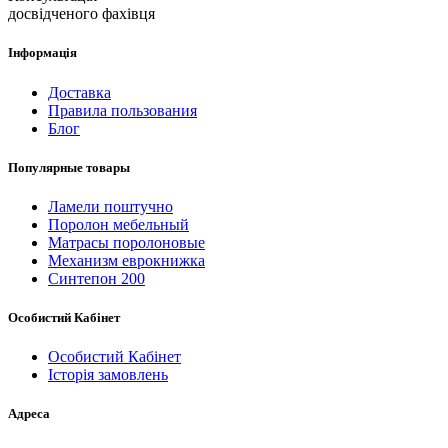
досвідченого фахівця
Інформація
Доставка
Правила пользования
Блог
Популярные товары
Ламели поштучно
Поролон мебельный
Матрасы поролоновые
Механизм еврокнижка
Синтепон 200
Особистий Кабінет
Особистий Кабінет
Історія замовлень
Адреса