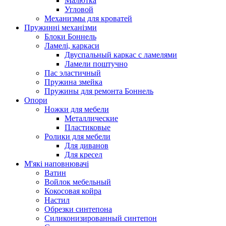
Малютка
Угловой
Механизмы для кроватей
Пружинні механізми
Блоки Боннель
Ламелі, каркаси
Двуспальный каркас с ламелями
Ламели поштучно
Пас эластичный
Пружина змейка
Пружины для ремонта Боннель
Опори
Ножки для мебели
Металлические
Пластиковые
Ролики для мебели
Для диванов
Для кресел
М'які наповнювачі
Ватин
Войлок мебельный
Кокосовая койра
Настил
Обрезки синтепона
Силиконизированный синтепон