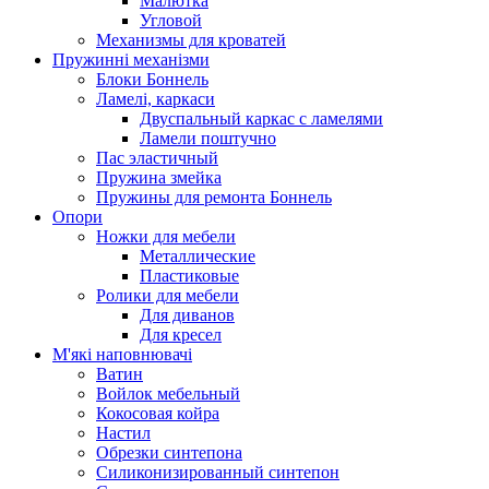
Малютка
Угловой
Механизмы для кроватей
Пружинні механізми
Блоки Боннель
Ламелі, каркаси
Двуспальный каркас с ламелями
Ламели поштучно
Пас эластичный
Пружина змейка
Пружины для ремонта Боннель
Опори
Ножки для мебели
Металлические
Пластиковые
Ролики для мебели
Для диванов
Для кресел
М'які наповнювачі
Ватин
Войлок мебельный
Кокосовая койра
Настил
Обрезки синтепона
Силиконизированный синтепон