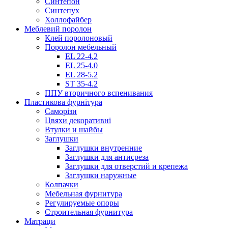
Синтепон
Синтепух
Холлофайбер
Меблевий поролон
Клей поролоновый
Поролон мебельный
EL 22-4.2
EL 25-4.0
EL 28-5.2
ST 35-4.2
ППУ вторичного вспенивания
Пластикова фурнітура
Саморізи
Цвяхи декоративні
Втулки и шайбы
Заглушки
Заглушки внутренние
Заглушки для антисреза
Заглушки для отверстий и крепежа
Заглушки наружные
Колпачки
Мебельная фурнитура
Регулируемые опоры
Строительная фурнитура
Матраци