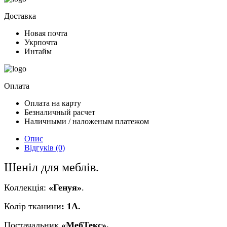
Доставка
Новая почта
Укрпочта
Интайм
Оплата
Оплата на карту
Безналичный расчет
Наличными / наложеным платежом
Опис
Відгуків (0)
Шеніл для меблів.
Коллекція:
«Генуя»
.
Колір
тканини
:
1А.
Постачальник
«
МебТекс
».