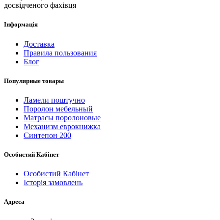
досвідченого фахівця
Інформація
Доставка
Правила пользования
Блог
Популярные товары
Ламели поштучно
Поролон мебельный
Матрасы поролоновые
Механизм еврокнижка
Синтепон 200
Особистий Кабінет
Особистий Кабінет
Історія замовлень
Адреса