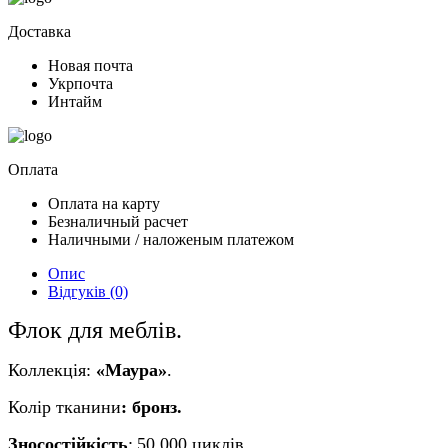
Доставка
Новая почта
Укрпочта
Интайм
Оплата
Оплата на карту
Безналичный расчет
Наличными / наложеным платежом
Опис
Відгуків (0)
Флок для меблів.
Коллекція:
«Маура»
.
Колір
тканини
:
бронз
.
Зносостійкість
:
50
000 циклів