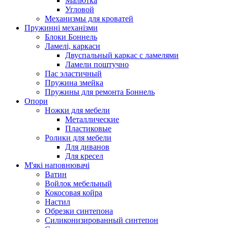
Малютка
Угловой
Механизмы для кроватей
Пружинні механізми
Блоки Боннель
Ламелі, каркаси
Двуспальный каркас с ламелями
Ламели поштучно
Пас эластичный
Пружина змейка
Пружины для ремонта Боннель
Опори
Ножки для мебели
Металлические
Пластиковые
Ролики для мебели
Для диванов
Для кресел
М'які наповнювачі
Ватин
Войлок мебельный
Кокосовая койра
Настил
Обрезки синтепона
Силиконизированный синтепон