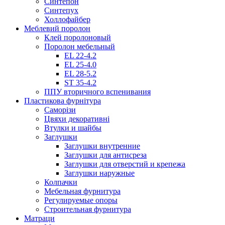
Синтепон
Синтепух
Холлофайбер
Меблевий поролон
Клей поролоновый
Поролон мебельный
EL 22-4.2
EL 25-4.0
EL 28-5.2
ST 35-4.2
ППУ вторичного вспенивания
Пластикова фурнітура
Саморізи
Цвяхи декоративні
Втулки и шайбы
Заглушки
Заглушки внутренние
Заглушки для антисреза
Заглушки для отверстий и крепежа
Заглушки наружные
Колпачки
Мебельная фурнитура
Регулируемые опоры
Строительная фурнитура
Матраци