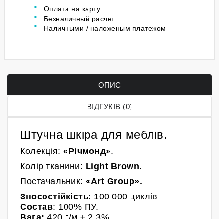
Оплата на карту
Безналичный расчет
Наличными / наложеным платежом
ОПИС
ВІДГУКІВ (0)
Штучна шкіра для меблів.
Колекція:
«Річмонд»
.
Колір
тканини
:
Light Brown
.
Постачальник:
«
Art Group
»
.
Зносостійкість
: 100 000
циклів
Состав
: 100% ПУ.
Вага:
420
г/м
± 2.3%