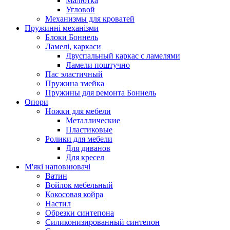
Малютка
Угловой
Механизмы для кроватей
Пружинні механізми
Блоки Боннель
Ламелі, каркаси
Двуспальный каркас с ламелями
Ламели поштучно
Пас эластичный
Пружина змейка
Пружины для ремонта Боннель
Опори
Ножки для мебели
Металлические
Пластиковые
Ролики для мебели
Для диванов
Для кресел
М'які наповнювачі
Ватин
Войлок мебельный
Кокосовая койра
Настил
Обрезки синтепона
Силиконизированный синтепон