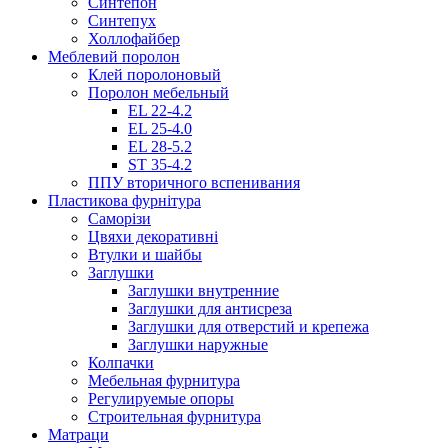
Синтепон
Синтепух
Холлофайбер
Меблевий поролон
Клей поролоновый
Поролон мебельный
EL 22-4.2
EL 25-4.0
EL 28-5.2
ST 35-4.2
ППУ вторичного вспенивания
Пластикова фурнітура
Саморізи
Цвяхи декоративні
Втулки и шайбы
Заглушки
Заглушки внутренние
Заглушки для антисреза
Заглушки для отверстий и крепежа
Заглушки наружные
Колпачки
Мебельная фурнитура
Регулируемые опоры
Строительная фурнитура
Матраци