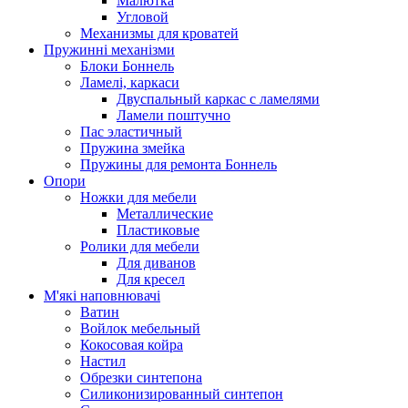
Малютка
Угловой
Механизмы для кроватей
Пружинні механізми
Блоки Боннель
Ламелі, каркаси
Двуспальный каркас с ламелями
Ламели поштучно
Пас эластичный
Пружина змейка
Пружины для ремонта Боннель
Опори
Ножки для мебели
Металлические
Пластиковые
Ролики для мебели
Для диванов
Для кресел
М'які наповнювачі
Ватин
Войлок мебельный
Кокосовая койра
Настил
Обрезки синтепона
Силиконизированный синтепон