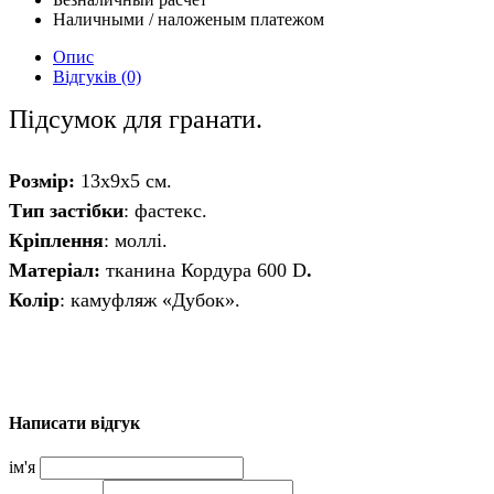
Наличными / наложеным платежом
Опис
Відгуків (0)
Підсумок для гранати.
Розмір:
13x9x5 см.
Тип застібки
: фастекс.
Кріплення
: моллі.
Матеріал:
тканина
Кордура 600 D
.
Колір
:
камуфляж «Дубок»
.
Написати відгук
ім'я