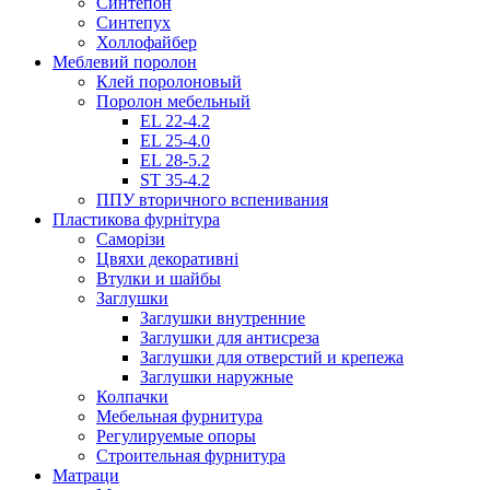
Синтепон
Синтепух
Холлофайбер
Меблевий поролон
Клей поролоновый
Поролон мебельный
EL 22-4.2
EL 25-4.0
EL 28-5.2
ST 35-4.2
ППУ вторичного вспенивания
Пластикова фурнітура
Саморізи
Цвяхи декоративні
Втулки и шайбы
Заглушки
Заглушки внутренние
Заглушки для антисреза
Заглушки для отверстий и крепежа
Заглушки наружные
Колпачки
Мебельная фурнитура
Регулируемые опоры
Строительная фурнитура
Матраци