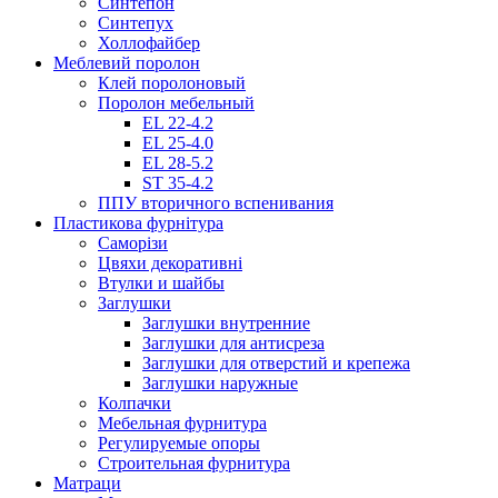
Синтепон
Синтепух
Холлофайбер
Меблевий поролон
Клей поролоновый
Поролон мебельный
EL 22-4.2
EL 25-4.0
EL 28-5.2
ST 35-4.2
ППУ вторичного вспенивания
Пластикова фурнітура
Саморізи
Цвяхи декоративні
Втулки и шайбы
Заглушки
Заглушки внутренние
Заглушки для антисреза
Заглушки для отверстий и крепежа
Заглушки наружные
Колпачки
Мебельная фурнитура
Регулируемые опоры
Строительная фурнитура
Матраци