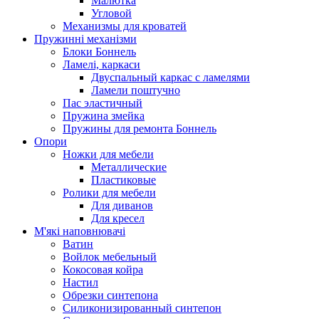
Малютка
Угловой
Механизмы для кроватей
Пружинні механізми
Блоки Боннель
Ламелі, каркаси
Двуспальный каркас с ламелями
Ламели поштучно
Пас эластичный
Пружина змейка
Пружины для ремонта Боннель
Опори
Ножки для мебели
Металлические
Пластиковые
Ролики для мебели
Для диванов
Для кресел
М'які наповнювачі
Ватин
Войлок мебельный
Кокосовая койра
Настил
Обрезки синтепона
Силиконизированный синтепон