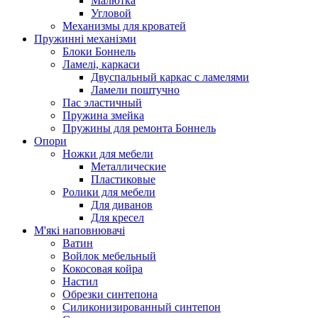
Малютка
Угловой
Механизмы для кроватей
Пружинні механізми
Блоки Боннель
Ламелі, каркаси
Двуспальный каркас с ламелями
Ламели поштучно
Пас эластичный
Пружина змейка
Пружины для ремонта Боннель
Опори
Ножки для мебели
Металлические
Пластиковые
Ролики для мебели
Для диванов
Для кресел
М'які наповнювачі
Ватин
Войлок мебельный
Кокосовая койра
Настил
Обрезки синтепона
Силиконизированный синтепон