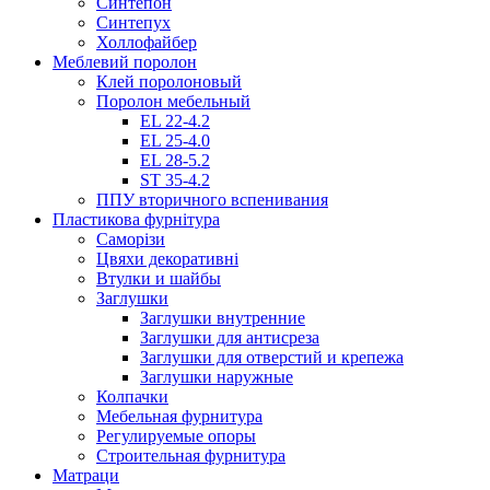
Синтепон
Синтепух
Холлофайбер
Меблевий поролон
Клей поролоновый
Поролон мебельный
EL 22-4.2
EL 25-4.0
EL 28-5.2
ST 35-4.2
ППУ вторичного вспенивания
Пластикова фурнітура
Саморізи
Цвяхи декоративні
Втулки и шайбы
Заглушки
Заглушки внутренние
Заглушки для антисреза
Заглушки для отверстий и крепежа
Заглушки наружные
Колпачки
Мебельная фурнитура
Регулируемые опоры
Строительная фурнитура
Матраци