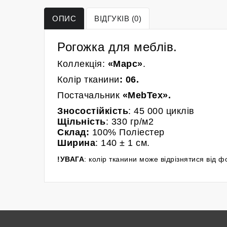
ОПИС
ВІДГУКІВ (0)
Рогожка для меблів.
Коллекція:
«Марс»
.
Колір
тканини
: 06
.
Постачальник
«MebTex
».
Зносостійкість
:
4
5 000 циклів
Щільність
:
330 гр/м2
Склад:
100%
Поліестер
Ширина
: 140
± 1 см.
!УВАГА
: колір тканини може відрізнятися від 