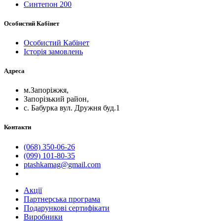
Синтепон 200
Особистий Кабінет
Особистий Кабінет
Історія замовлень
Адреса
м.Запоріжжя,
Запорізький район,
с. Бабурка вул. Дружня буд.1
Контакти
(068) 350-06-26
(099) 101-80-35
ptashkamag@gmail.com
Акції
Партнерська програма
Подарункові сертифікати
Виробники