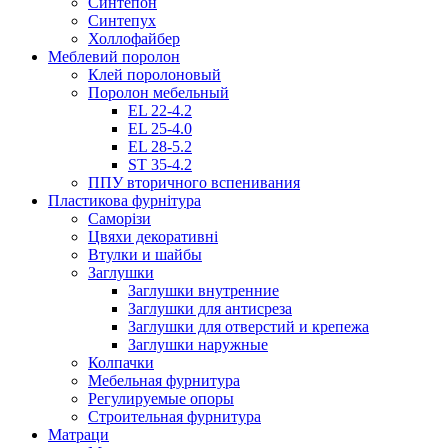
Синтепон
Синтепух
Холлофайбер
Меблевий поролон
Клей поролоновый
Поролон мебельный
EL 22-4.2
EL 25-4.0
EL 28-5.2
ST 35-4.2
ППУ вторичного вспенивания
Пластикова фурнітура
Саморізи
Цвяхи декоративні
Втулки и шайбы
Заглушки
Заглушки внутренние
Заглушки для антисреза
Заглушки для отверстий и крепежа
Заглушки наружные
Колпачки
Мебельная фурнитура
Регулируемые опоры
Строительная фурнитура
Матраци