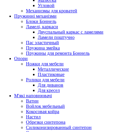
Малютка
Угловой
Механизмы для кроватей
Пружинні механізми
Блоки Боннель
Ламелі, каркаси
Двуспальный каркас с ламелями
Ламели поштучно
Пас эластичный
Пружина змейка
Пружины для ремонта Боннель
Опори
Ножки для мебели
Металлические
Пластиковые
Ролики для мебели
Для диванов
Для кресел
М'які наповнювачі
Ватин
Войлок мебельный
Кокосовая койра
Настил
Обрезки синтепона
Силиконизированный синтепон