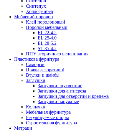
Синтепон
Синтепух
Холлофайбер
Меблевий поролон
Клей поролоновый
Поролон мебельный
EL 22-4.2
EL 25-4.0
EL 28-5.2
ST 35-4.2
ППУ вторичного вспенивания
Пластикова фурнітура
Саморізи
Цвяхи декоративні
Втулки и шайбы
Заглушки
Заглушки внутренние
Заглушки для антисреза
Заглушки для отверстий и крепежа
Заглушки наружные
Колпачки
Мебельная фурнитура
Регулируемые опоры
Строительная фурнитура
Матраци