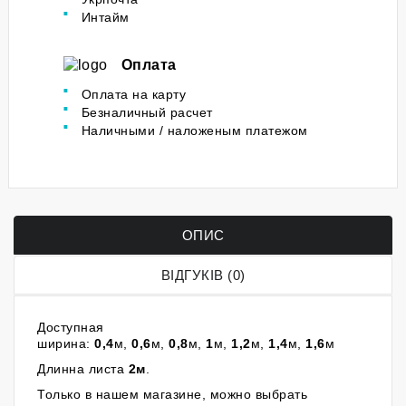
Интайм
Оплата
Оплата на карту
Безналичный расчет
Наличными / наложеным платежом
ОПИС
ВІДГУКІВ (0)
Доступная
ширина:
0,4
м,
0,6
м,
0,8
м,
1
м,
1,2
м,
1,4
м,
1,6
м
Длинна листа
2м
.
Только в нашем магазине, можно выбрать