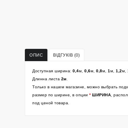
ОПИС
ВІДГУКІВ (0)
Доступная ширина:
0,4
м,
0,6
м,
0,8
м,
1
м,
1,2
м,
Длинна листа
2м
.
Только в нашем магазине, можно выбрать по
размер по ширине, в опции
*
ШИРИНА
, распо
под ценой товара.