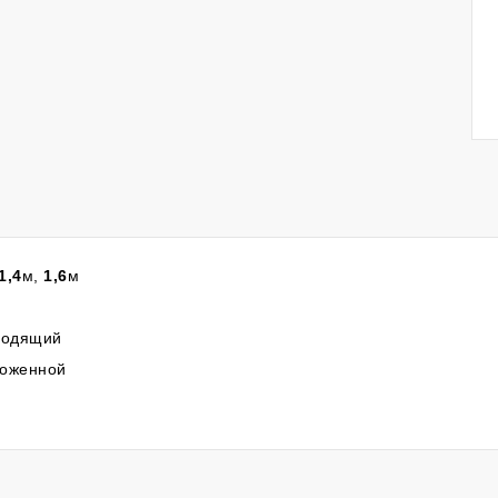
1,4
м,
1,6
м
дходящий
ложенной