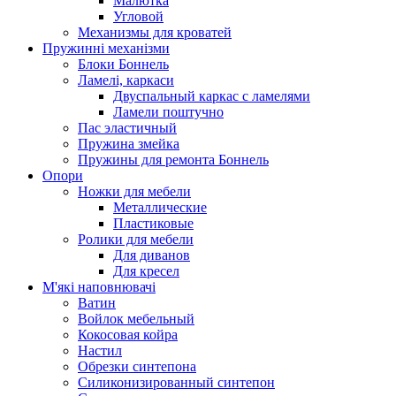
Малютка
Угловой
Механизмы для кроватей
Пружинні механізми
Блоки Боннель
Ламелі, каркаси
Двуспальный каркас с ламелями
Ламели поштучно
Пас эластичный
Пружина змейка
Пружины для ремонта Боннель
Опори
Ножки для мебели
Металлические
Пластиковые
Ролики для мебели
Для диванов
Для кресел
М'які наповнювачі
Ватин
Войлок мебельный
Кокосовая койра
Настил
Обрезки синтепона
Силиконизированный синтепон